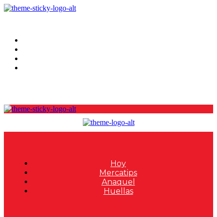
Hoy
Mercatips
Anaquel
Huellas
Hoy
Mercatips
Anaquel
Huellas