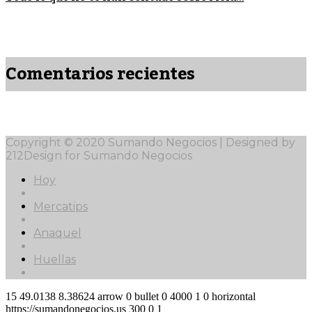
Comentarios recientes
Copyright © 2020 Sumando Negocios | Designed by
212Design for Sumando Negocios
Hoy
Mercatips
Anaquel
Huellas
15
49.0138
8.38624
arrow
0
bullet
0
4000
1
0
horizontal
https://sumandonegocios.us
300
0
1