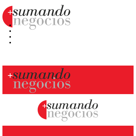
Hoy
Mercatips
Anaquel
Huellas