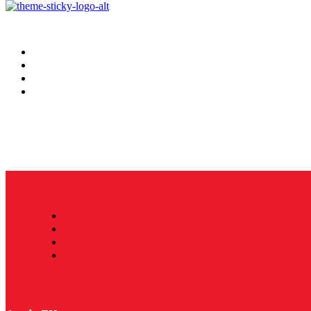
Hoy
Mercatips
Anaquel
Huellas