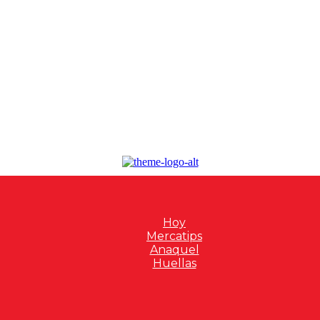
Hoy
Mercatips
Anaquel
Huellas