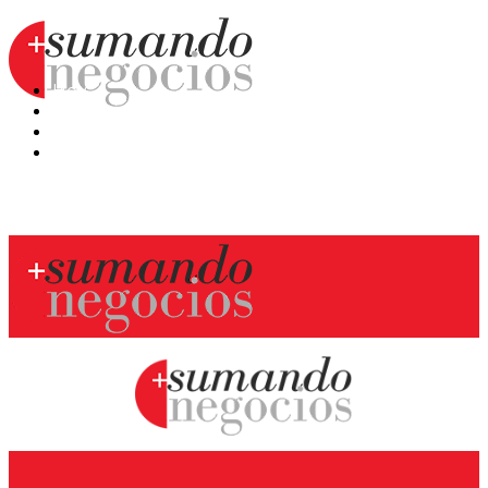
Hoy
Mercatips
Anaquel
Huellas