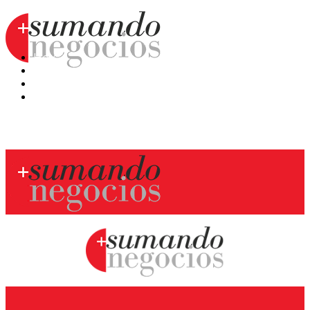
Hoy
Mercatips
Anaquel
Huellas