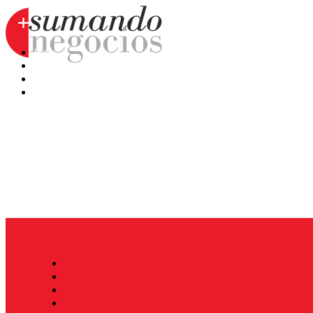
Hoy
Mercatips
Anaquel
Huellas