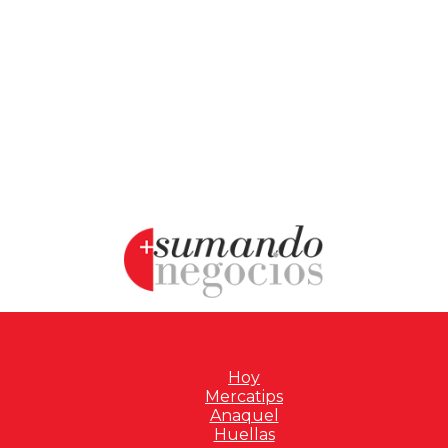
Hoy
Mercatips
Anaquel
Huellas