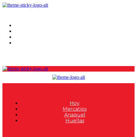
Hoy
Mercatips
Anaquel
Huellas
Hoy
Mercatips
Anaquel
Huellas