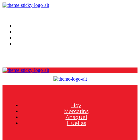
Hoy
Mercatips
Anaquel
Huellas
Hoy
Mercatips
Anaquel
Huellas