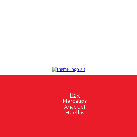
Hoy
Mercatips
Anaquel
Huellas