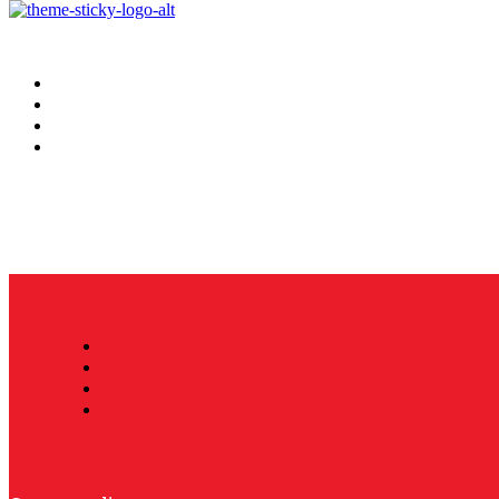
Hoy
Mercatips
Anaquel
Huellas