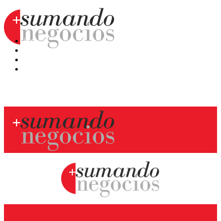
Hoy
Mercatips
Anaquel
Huellas