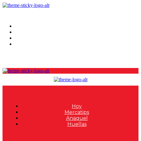
Hoy
Mercatips
Anaquel
Huellas
Hoy
Mercatips
Anaquel
Huellas