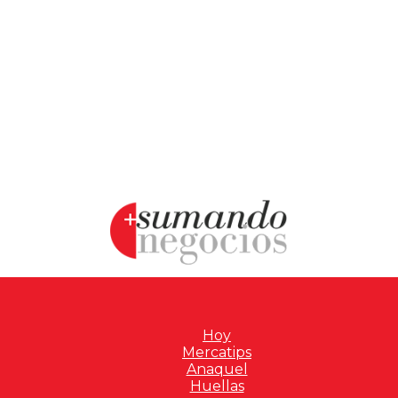
Hoy
Mercatips
Anaquel
Huellas