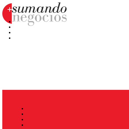
Hoy
Mercatips
Anaquel
Huellas