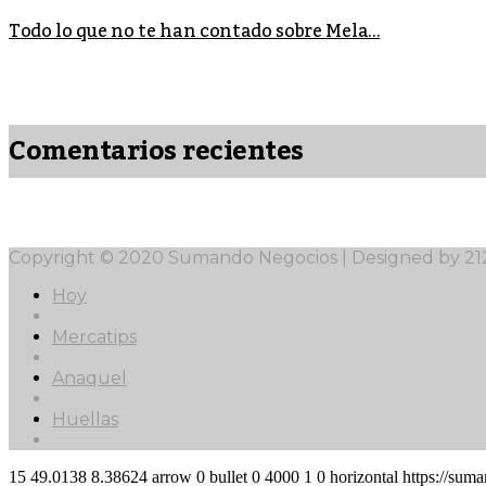
Todo lo que no te han contado sobre Mela...
Comentarios recientes
Copyright © 2020 Sumando Negocios | Designed by 2
Hoy
Mercatips
Anaquel
Huellas
15
49.0138
8.38624
arrow
0
bullet
0
4000
1
0
horizontal
https://sum