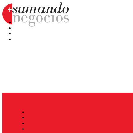
Hoy
Mercatips
Anaquel
Huellas