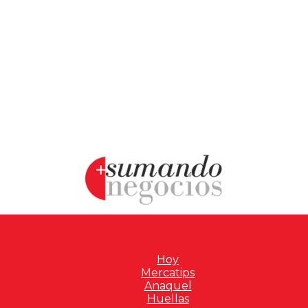
Hoy
Mercatips
Anaquel
Huellas