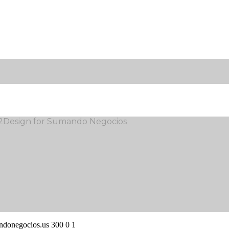
12Design for Sumando Negocios
andonegocios.us
300
0
1