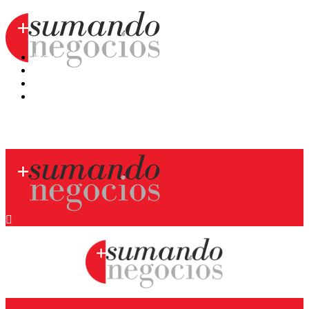
Hoy
Mercatips
Anaquel
Huellas