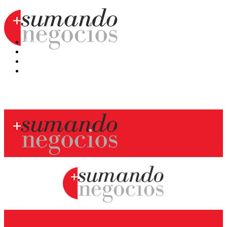
Hoy
Mercatips
Anaquel
Huellas