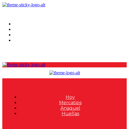
Hoy
Mercatips
Anaquel
Huellas
Hoy
Mercatips
Anaquel
Huellas