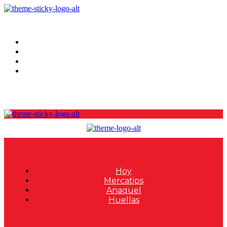
Hoy
Mercatips
Anaquel
Huellas
Hoy
Mercatips
Anaquel
Huellas