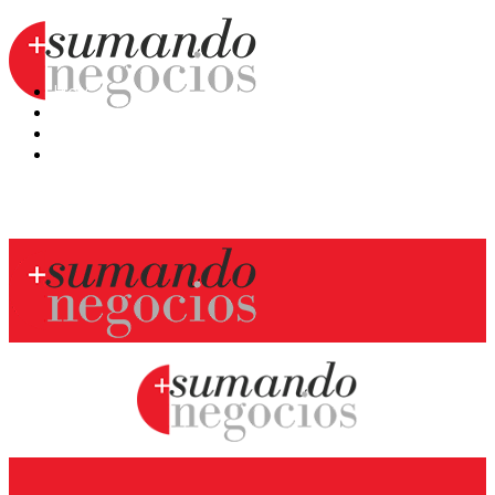
Hoy
Mercatips
Anaquel
Huellas