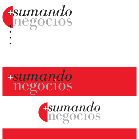
Hoy
Mercatips
Anaquel
Huellas