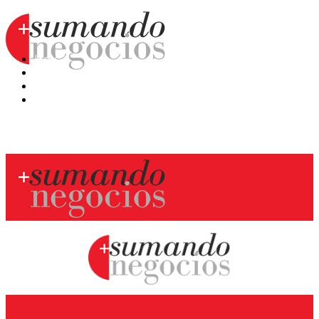
Hoy
Mercatips
Anaquel
Huellas