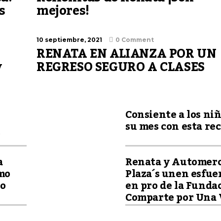
s
mejores!
10 septiembre, 2021
0 Comment
RENATA EN ALIANZA POR UN
y
REGRESO SEGURO A CLASES
Consiente a los ni
su mes con esta re
s
a
Renata y Automer
mo
Plaza´s unen esfue
so
en pro de la Funda
Comparte por Una 