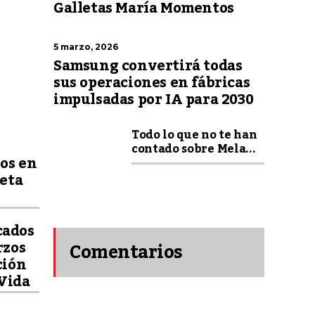
Galletas María Momentos
5 marzo, 2026
Samsung convertirá todas
sus operaciones en fábricas
impulsadas por IA para 2030
Todo lo que no te han
contado sobre Mela...
ños en
ceta
cados
rzos
Comentarios
ción
Vida
recientes