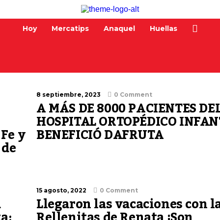
Hoy
Mercatips
Anaquel
Huellas
8 septiembre, 2023
0 Comment
A MÁS DE 8000 PACIENTES DE
HOSPITAL ORTOPÉDICO INFAN
Fe y
BENEFICIÓ DAFRUTA
 de
15 agosto, 2022
0 Comment
a
Llegaron las vacaciones con l
a:
Rellenitas de Renata ¡Son