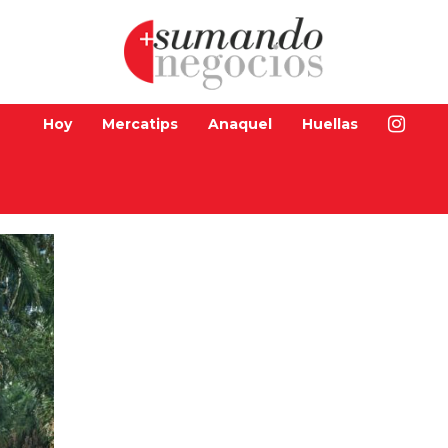
Hoy
Mercatips
Anaquel
Huellas