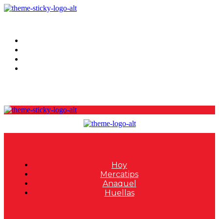
Hoy
Mercatips
Anaquel
Huellas
Hoy
Mercatips
Anaquel
Huellas