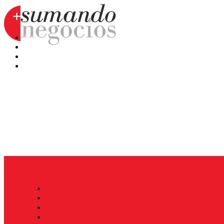
Hoy
Mercatips
Anaquel
Huellas