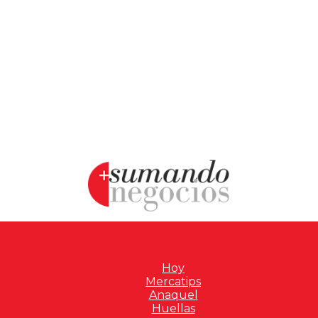
Hoy
Mercatips
Anaquel
Huellas