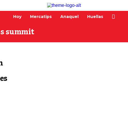
Hoy
Mercatips
Anaquel
Huellas
ess summit
n
es