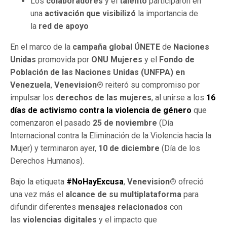
Los
colaboradores
y el
talento
participaron en
una
activación que visibilizó
la importancia de
la
red de apoyo
En el marco de la
campaña global
ÚNETE
de
Naciones
Unidas
promovida por
ONU Mujeres
y el
Fondo de
Población de las Naciones Unidas (UNFPA) en
Venezuela
,
Venevision®
reiteró su compromiso por
impulsar los
derechos de las mujeres
, al unirse a los
16
días de activismo contra la violencia de género
que
comenzaron el pasado
25 de noviembre
(Día
Internacional contra la Eliminación de la Violencia hacia la
Mujer) y terminaron ayer,
10 de diciembre
(Día de los
Derechos Humanos).
Bajo la etiqueta
#NoHayExcusa
,
Venevision®
ofreció
una vez más el
alcance de su multiplataforma
para
difundir diferentes
mensajes relacionados
con
las
violencias digitales
y el impacto que