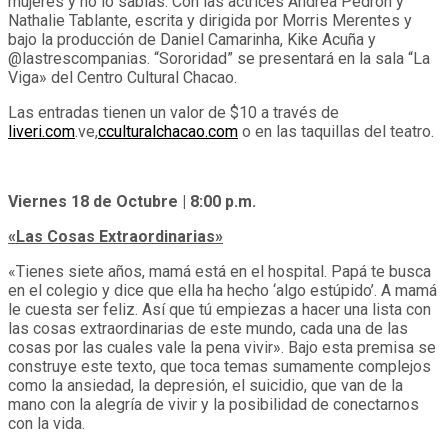
mujeres y no lo sabías. Con las actrices Andrea Pedrón y
Nathalie Tablante, escrita y dirigida por Morris Merentes y
bajo la producción de Daniel Camarinha, Kike Acuña y
@lastrescompanias. “Sororidad” se presentará en la sala “La
Viga» del Centro Cultural Chacao.
Las entradas tienen un valor de $10 a través de
liveri.com
.ve,
cculturalchacao.com
o en las taquillas del teatro.
Viernes 18 de Octubre | 8:00 p.m.
«Las Cosas Extraordinarias»
«Tienes siete años, mamá está en el hospital. Papá te busca
en el colegio y dice que ella ha hecho ‘algo estúpido’. A mamá
le cuesta ser feliz. Así que tú empiezas a hacer una lista con
las cosas extraordinarias de este mundo, cada una de las
cosas por las cuales vale la pena vivir». Bajo esta premisa se
construye este texto, que toca temas sumamente complejos
como la ansiedad, la depresión, el suicidio, que van de la
mano con la alegría de vivir y la posibilidad de conectarnos
con la vida.