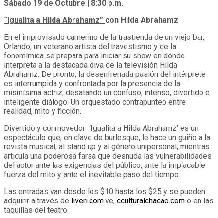
Sábado 19 de Octubre | 8:30 p.m.
“Igualita a Hilda Abrahamz”
con Hilda Abrahamz
En el improvisado camerino de la trastienda de un viejo bar,
Orlando, un veterano artista del travestismo y de la
fonomímica se prepara para iniciar su show en dónde
interpreta a la destacada diva de la televisión Hilda
Abrahamz. De pronto, la desenfrenada pasión del intérprete
es interrumpida y confrontada por la presencia de la
mismísima actriz, desatando un confuso, intenso, divertido e
inteligente diálogo: Un orquestado contrapunteo entre
realidad, mito y ficción.
Divertido y conmovedor ‘Igualita a Hilda Abrahamz’ es un
espectáculo que, en clave de burlesque, le hace un guiño a la
revista musical, al stand up y al género unipersonal, mientras
articula una poderosa farsa que desnuda las vulnerabilidades
del actor ante las exigencias del público, ante la implacable
fuerza del mito y ante el inevitable paso del tiempo.
Las entradas van desde los $10 hasta los $25 y se pueden
adquirir a través de
liveri.com
.ve,
cculturalchacao.com
o en las
taquillas del teatro.