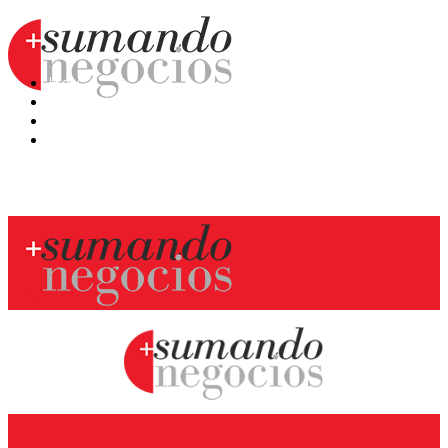
Hoy
Mercatips
Anaquel
Huellas