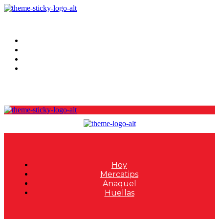
Hoy
Mercatips
Anaquel
Huellas
Hoy
Mercatips
Anaquel
Huellas