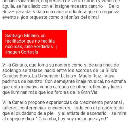
Johann Villafranca, empresario de verbo florido y visión de
águila, se ha aliado con el insigne maestro canario — Delio
Ruiz— para dar vida a una casa productora que no organiza
eventos, ¡los orquesta como sinfonías del alma!
Santiago Molano, un
facilitador que no facilita
excusas, sino verdades . |
imagen Cortesía
Villa Canario, que toma su nombre como si de una finca de
abolengo se tratase, nació entre los acordes de La Billo’s
Caracas Boys, La Dimensión Latina y Maelo Ruiz. ¡Vaya
padrinos de bautizo! Con semejante linaje musical, no extraña
que esta iniciativa venga cargada de ritmo, reflexión y luces
que iluminan más que los faroles de la Gran Vía.
Villa Canario propone experiencias de crecimiento personal ,
talleres, conferencias, encuentros… todo con el propósito de
que el ciudadano de a pie —y el artista de escenario— se mire
al espejo y diga: “¡Caramba, hoy soy mejor que ayer!”