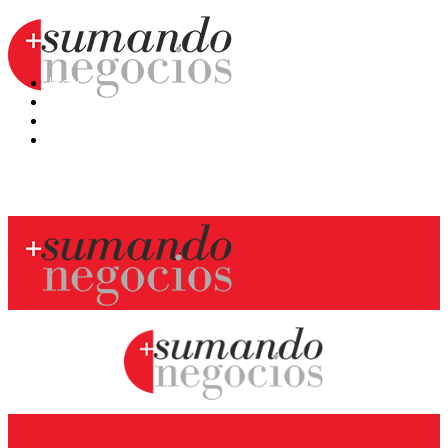
Hoy
Mercatips
Anaquel
Huellas