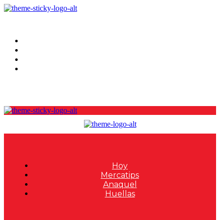
Hoy
Mercatips
Anaquel
Huellas
Hoy
Mercatips
Anaquel
Huellas