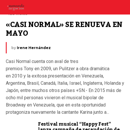
3 abril, 2024
428 Views
«CASI NORMAL» SE RENUEVA EN 
MAYO
by
Irene Hernández
Casi Normal cuenta con aval de tres
premios Tony en 2009, un Pulitzer a obra dramática
en 2010 y la exitosa presentación en Venezuela,
Argentina, Brasil, Canadá, Italia, Israel, Inglaterra, Holanda y
Japón, entre muchos otros países +SN.- En 2015 más de
ocho mil personas vivieron el musical bipolar de
Broadway en Venezuela, que en esta oportunidad
protagoniza nuevamente la cantante Karina junto a...
Festival musical “Happy Fest”
lanza campaña de recaudación de