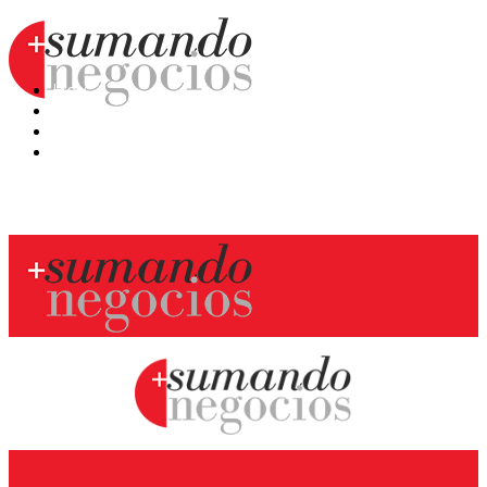
Hoy
Mercatips
Anaquel
Huellas