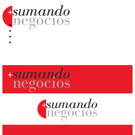
Hoy
Mercatips
Anaquel
Huellas