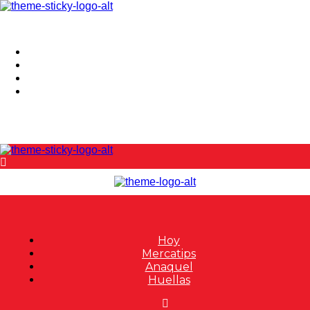
Hoy
Mercatips
Anaquel
Huellas
Hoy
Mercatips
Anaquel
Huellas