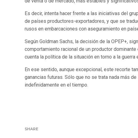
de venta o de mercado, más estables y significativ
Es decir, intenta hacer frente a las iniciativas del 
de países productores-exportadores, y que se tradu
rusos en embarcaciones con aseguramiento en países
Según Goldman Sachs, la decisión de la OPEP+, signif
comportamiento racional de un productor dominante c
cuenta la política de la situación en torno a la guerra 
En ese sentido, aunque excepcional, este recorte ta
ganancias futuras. Sólo que no se trata nada más de
indefinidamente en el tiempo.
SHARE