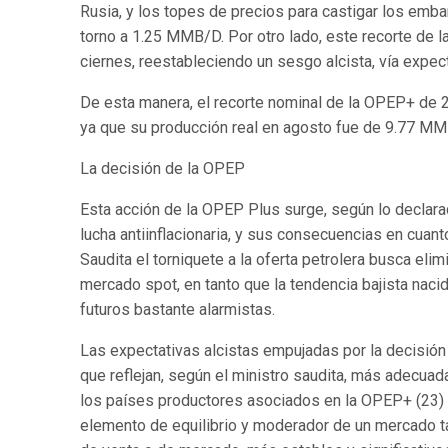
Rusia, y los topes de precios para castigar los emb
torno a 1.25 MMB/D. Por otro lado, este recorte de la
ciernes, reestableciendo un sesgo alcista, vía expecta
De esta manera, el recorte nominal de la OPEP+ de 2,0
ya que su producción real en agosto fue de 9.77 MM
La decisión de la OPEP
Esta acción de la OPEP Plus surge, según lo declarad
lucha antiinflacionaria, y sus consecuencias en cuan
Saudita el torniquete a la oferta petrolera busca eli
mercado spot, en tanto que la tendencia bajista nac
futuros bastante alarmistas.
Las expectativas alcistas empujadas por la decisión
que reflejan, según el ministro saudita, más adecuad
los países productores asociados en la OPEP+ (23) 
elemento de equilibrio y moderador de un mercado tan