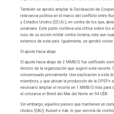
También se aprobó ampliar la Declaración de Cooperac
relevancia política en el marco del conflicto entre R
y Estados Unidos (EE.UU.), en contra de los que, abie
ucraniano. Este punto conlleva una crítica sobre los 
ruso de su acción militar contra Ucrania, más aun cua
externos de este país. Igualmente, se aprobó volver 
El ajuste hacia abajo
El ajuste hacia abajo de 2 MMB/D fue calificado com
técnico de la organización que sugirió este recorte
consensuado previamente. Una explicación a esta di
miembros, y que ubican la producción de la OPEP+ en
necesario ampliar el recorte en 1 MMB/D más para q
al cotizarse el Brent del Mar del Norte en 94 U$B.
Sin embargo, aquellos países que mantienen un cumpl
Unidos (EAU), Kuwait e Irak, lo que serviría de colc