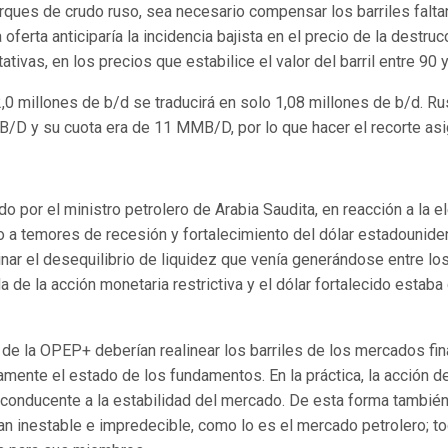
arques de crudo ruso, sea necesario compensar los barriles fal
 oferta anticiparía la incidencia bajista en el precio de la des
tivas, en los precios que estabilice el valor del barril entre 90 
 millones de b/d se traducirá en solo 1,08 millones de b/d. Rusia
B/D y su cuota era de 11 MMB/D, por lo que hacer el recorte a
o por el ministro petrolero de Arabia Saudita, en reacción a la 
to a temores de recesión y fortalecimiento del dólar estadounid
minar el desequilibrio de liquidez que venía generándose entre lo
ida de la acción monetaria restrictiva y el dólar fortalecido e
 de la OPEP+ deberían realinear los barriles de los mercados fin
amente el estado de los fundamentos. En la práctica, la acción 
conducente a la estabilidad del mercado. De esta forma tambié
 inestable e impredecible, como lo es el mercado petrolero; todo