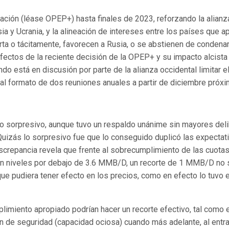
ión (léase OPEP+) hasta finales de 2023, reforzando la alianza 
usia y Ucrania, y la alineación de intereses entre los países que
rta o tácitamente, favorecen a Rusia, o se abstienen de condenar 
efectos de la reciente decisión de la OPEP+ y su impacto alcista
ndo está en discusión por parte de la alianza occidental limitar 
al formato de dos reuniones anuales a partir de diciembre próxim
o sorpresivo, aunque tuvo un respaldo unánime sin mayores deli
. Quizás lo sorpresivo fue que lo conseguido duplicó las expecta
screpancia revela que frente al sobrecumplimiento de las cuota
 niveles por debajo de 3.6 MMB/D, un recorte de 1 MMB/D no se 
ue pudiera tener efecto en los precios, como en efecto lo tuvo
imiento apropiado podrían hacer un recorte efectivo, tal como e
hón de seguridad (capacidad ociosa) cuando más adelante, al ent