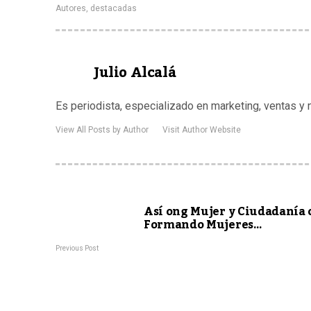
Autores
,
destacadas
Julio Alcalá
Es periodista, especializado en marketing, ventas y
View All Posts by Author
Visit Author Website
Así ong Mujer y Ciudadanía 
Formando Mujeres…
Previous Post