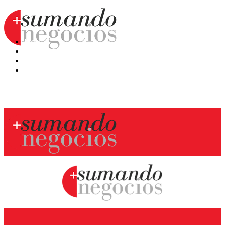
Hoy
Mercatips
Anaquel
Huellas