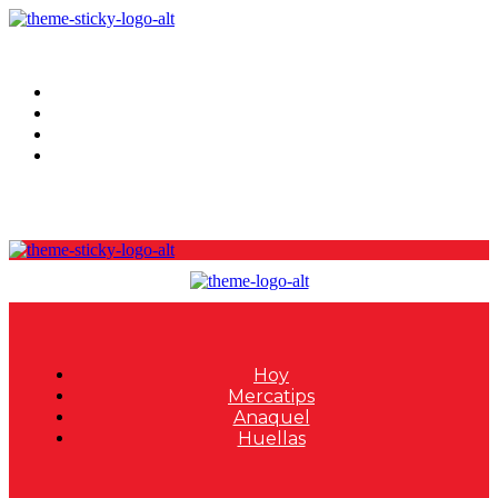
Hoy
Mercatips
Anaquel
Huellas
Hoy
Mercatips
Anaquel
Huellas