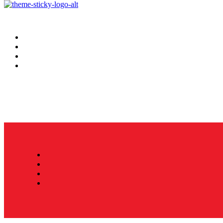
Hoy
Mercatips
Anaquel
Huellas