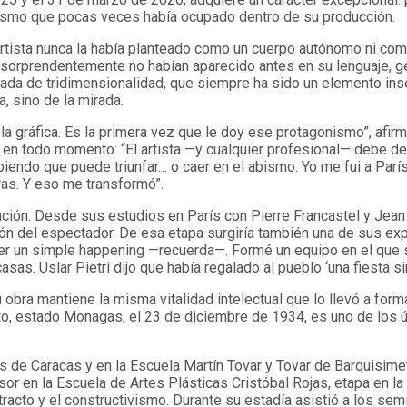
nismo que pocas veces había ocupado dentro de su producción.
rtista nunca la había planteado como un cuerpo autónomo ni com
 sorprendentemente no habían aparecido antes en su lenguaje, g
erada de tridimensionalidad, que siempre ha sido un elemento ins
, sino de la mirada.
la gráfica. Es la primera vez que le doy ese protagonismo”, afir
e en todo momento: “El artista —y cualquier profesional— debe d
abiendo que puede triunfar… o caer en el abismo. Yo me fui a Parí
as. Y eso me transformó”.
ación. Desde sus estudios en París con Pierre Francastel y Jea
ación del espectador. De esa etapa surgiría también una de sus e
cer un simple happening —recuerda—. Formé un equipo en el que s
as. Uslar Pietri dijo que había regalado al pueblo ‘una fiesta sin
bra mantiene la misma vitalidad intelectual que lo llevó a forma
ito, estado Monagas, el 23 de diciembre de 1934, es uno de los ú
s de Caracas y en la Escuela Martín Tovar y Tovar de Barquisimet
r en la Escuela de Artes Plásticas Cristóbal Rojas, etapa en l
stracto y el constructivismo. Durante su estadía asistió a los sem