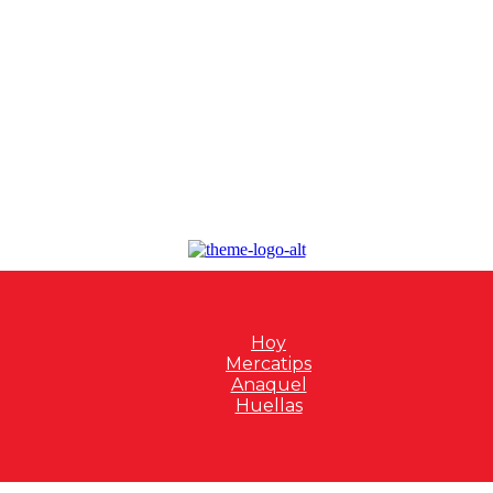
Hoy
Mercatips
Anaquel
Huellas