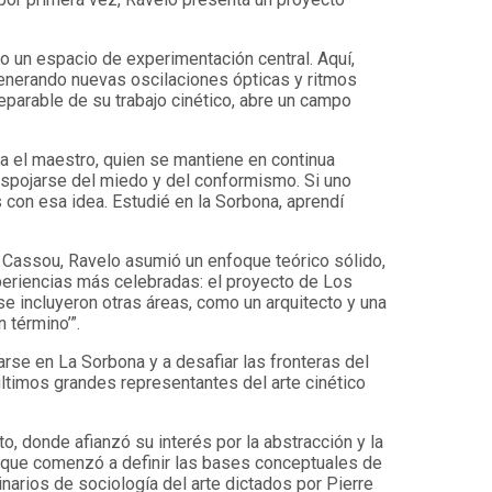
o un espacio de experimentación central. Aquí,
enerando nuevas oscilaciones ópticas y ritmos
eparable de su trabajo cinético, abre un campo
ma el maestro, quien se mantiene en continua
espojarse del miedo y del conformismo. Si uno
s con esa idea. Estudié en la Sorbona, aprendí
n Cassou, Ravelo asumió un enfoque teórico sólido,
xperiencias más celebradas: el proyecto de Los
e incluyeron otras áreas, como un arquitecto y una
 término’”.
rse en La Sorbona y a desafiar las fronteras del
ltimos grandes representantes del arte cinético
o, donde afianzó su interés por la abstracción y la
a que comenzó a definir las bases conceptuales de
inarios de sociología del arte dictados por Pierre