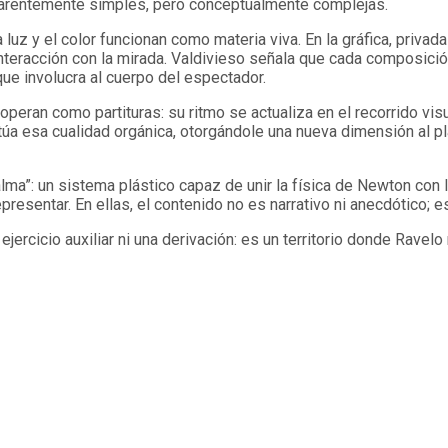
parentemente simples, pero conceptualmente complejas.
luz y el color funcionan como materia viva. En la gráfica, privad
racción con la mirada. Valdivieso señala que cada composición 
que involucra al cuerpo del espectador.
operan como partituras: su ritmo se actualiza en el recorrido vis
úa esa cualidad orgánica, otorgándole una nueva dimensión al p
lma”: un sistema plástico capaz de unir la física de Newton con l
esentar. En ellas, el contenido no es narrativo ni anecdótico; 
ejercicio auxiliar ni una derivación: es un territorio donde Ravel