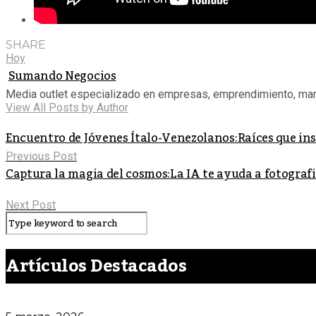
SHARE
Hoy
Sumando Negocios
Media outlet especializado en empresas, emprendimiento, mar
View All Posts by Author
Encuentro de Jóvenes Ítalo-Venezolanos:Raíces que ins
Previous Post
Captura la magia del cosmos:La IA te ayuda a fotograf
Next Post
Artículos Destacados