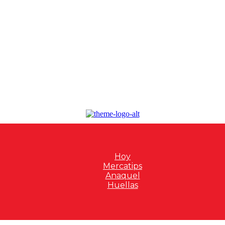
Hoy
Mercatips
Anaquel
Huellas