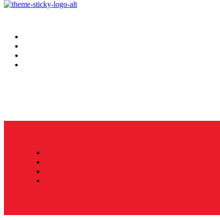
Hoy
Mercatips
Anaquel
Huellas