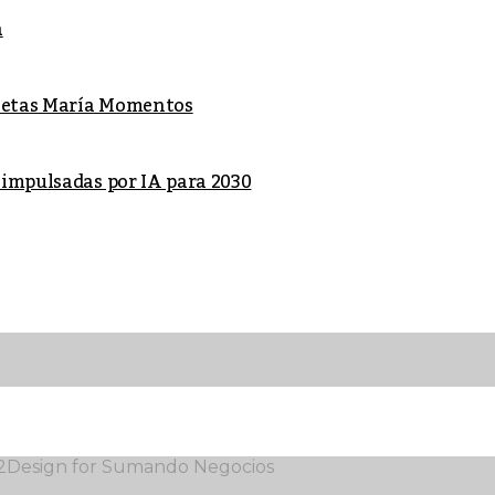
a
lletas María Momentos
 impulsadas por IA para 2030
12Design for Sumando Negocios