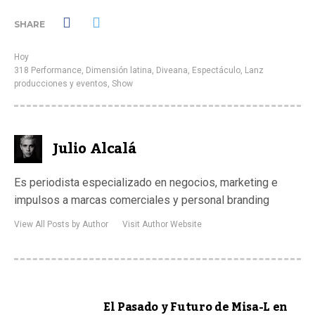
SHARE
Hoy
318 Performance
,
Dimensión latina
,
Diveana
,
Espectáculo
,
Lanz
producciones y eventos
,
Show
Julio Alcalá
Es periodista especializado en negocios, marketing e
impulsos a marcas comerciales y personal branding
View All Posts by Author
Visit Author Website
El Pasado y Futuro de Misa-L en