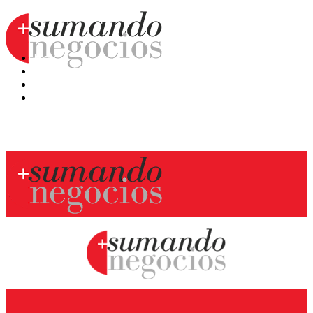
Hoy
Mercatips
Anaquel
Huellas