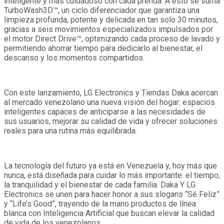
inteligente y más cuidadoso con cada prenda. A esto se suma
TurboWash3D™, un ciclo diferenciador que garantiza una
limpieza profunda, potente y delicada en tan solo 30 minutos,
gracias a seis movimientos especializados impulsados por
el motor Direct Drive™, optimizando cada proceso de lavado y
permitiendo ahorrar tiempo para dedicarlo al bienestar, el
descanso y los momentos compartidos.
Con este lanzamiento, LG Electronics y Tiendas Daka acercan
al mercado venezolano una nueva visión del hogar: espacios
inteligentes capaces de anticiparse a las necesidades de
sus usuarios, mejorar su calidad de vida y ofrecer soluciones
reales para una rutina más equilibrada.
La tecnología del futuro ya está en Venezuela y, hoy más que
nunca, está diseñada para cuidar lo más importante: el tiempo,
la tranquilidad y el bienestar de cada familia. Daka Y LG
Electronics se unen para hacer honor a sus slogans “Sé Feliz”
y “Life’s Good”, trayendo de la mano productos de línea
blanca con Inteligencia Artificial que buscan elevar la calidad
de vida de los venezolanos.