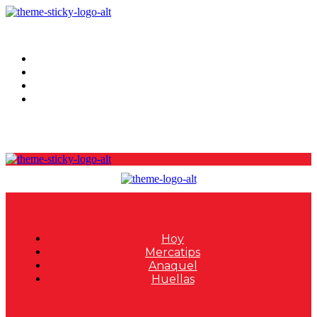
Hoy
Mercatips
Anaquel
Huellas
Hoy
Mercatips
Anaquel
Huellas