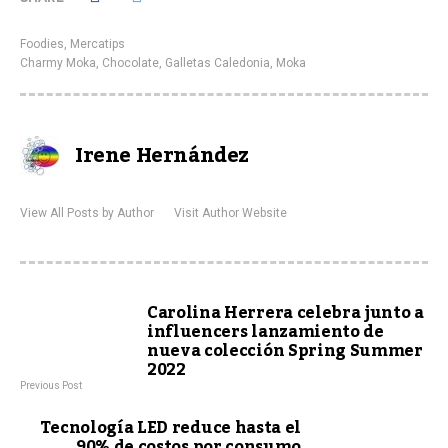
Foodies
,
Mercatips
Charmy Moka
,
Chocolate
,
Galletas Caledonia
,
Moka
Irene Hernández
View All Posts by Author
Visit Author Website
Carolina Herrera celebra junto a
influencers lanzamiento de
nueva colección Spring Summer
2022
Previous Post
Tecnología LED reduce hasta el
90% de costos por consumo