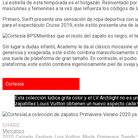
La estrella de esta temporada es el holgazán. Reinventado por e
masculinas y femeninas a la vez que refuerza los códigos de la
Primero, Swift presenta una sensación de ropa deportiva con un
para el espectáculo Cruise 2019, este estilo presenta una de la
Mientras que el resto del zapato es negro, el
Sin lugar a dudas infantil, Academy le da al clásico mocasine 
generosa y exagerada, este estilo combina maravillosamente 
una suela de plataforma de gran tamaño. En contraste, el podio
plataforma, este estilo combina ingeniosamente piel de oveja 
Cortesía
Esta colección lúdica grita color y el LV Archlight no es u
zapatillas Louis Vuitton obtienen un nuevo aspecto cada 
La colección de zapatos Primavera-Verano 2020 ya e
SHARE
Mercatips
2020
,
Calzado
,
Fashion
,
Luis Vuitton
,
Moda
,
Primavera
,
Trendy
,