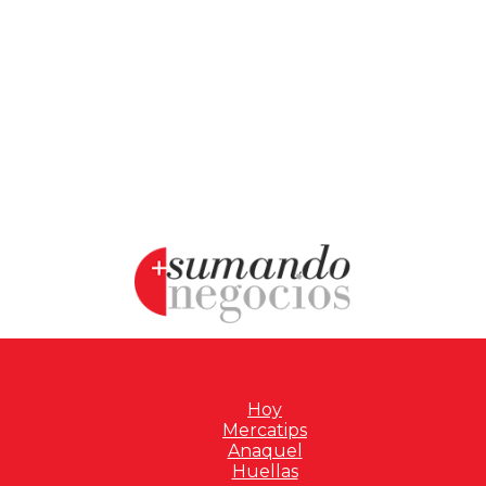
Hoy
Mercatips
Anaquel
Huellas