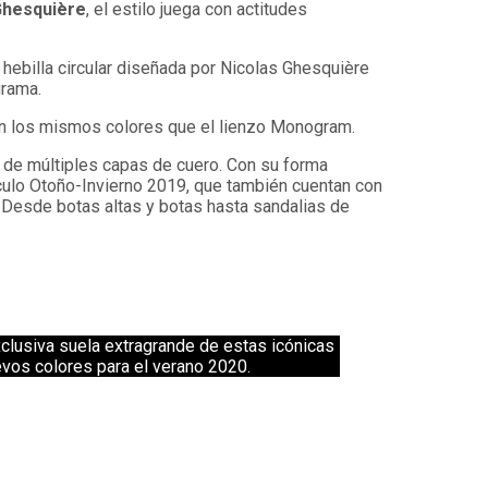
Ghesquière
, el estilo juega con actitudes
 hebilla circular diseñada por Nicolas Ghesquière
grama.
san los mismos colores que el lienzo Monogram.
a de múltiples capas de cuero. Con su forma
ulo Otoño-Invierno 2019, que también cuentan con
. Desde botas altas y botas hasta sandalias de
 exclusiva suela extragrande de estas icónicas
evos colores para el verano 2020.