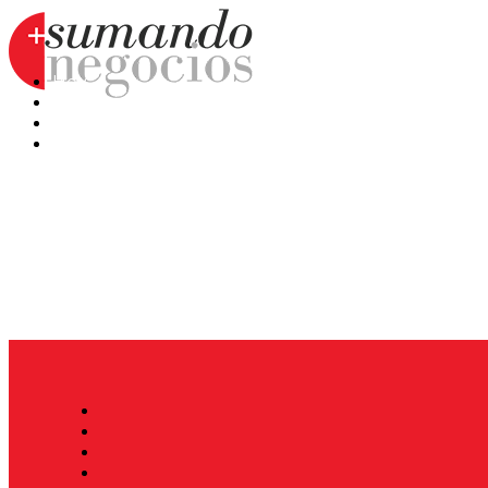
Hoy
Mercatips
Anaquel
Huellas