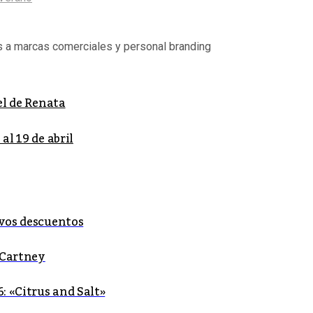
s a marcas comerciales y personal branding
el de Renata
al 19 de abril
ivos descuentos
cCartney
: «Citrus and Salt»