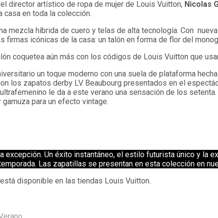
l director artístico de ropa de mujer de Louis Vuitton,
Nicolas 
 casa en toda la colección.
a mezcla híbrida de cuero y telas de alta tecnología. Con nueva
s firmas icónicas de la casa: un talón en forma de flor del mono
 talón coquetea aún más con los códigos de Louis Vuitton que u
universitario un toque moderno con una suela de plataforma hech
con los zapatos derby LV Beaubourg presentados en el espectác
 ultrafemenino le da a este verano una sensación de los setenta
y gamuza para un efecto vintage.
na excepción. Un éxito instantáneo, el estilo futurista único y la
temporada. Las zapatillas se presentan en esta colección en nu
stá disponible en las tiendas Louis Vuitton.
Verano