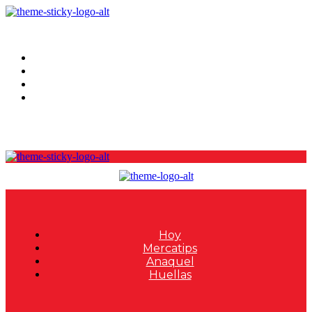
Hoy
Mercatips
Anaquel
Huellas
Hoy
Mercatips
Anaquel
Huellas