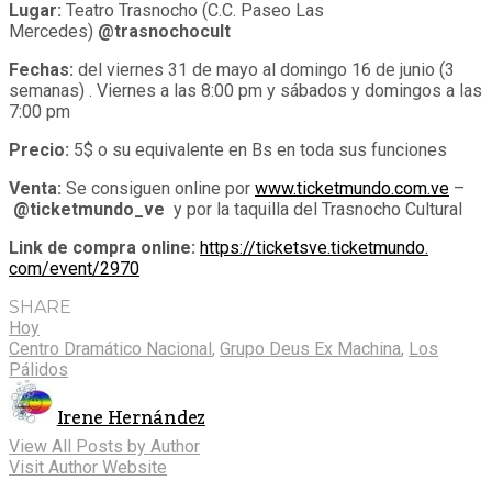
Lugar:
Teatro
Trasnocho
(C.C. Paseo Las
Mercedes)
@trasnochocult
Fechas:
del viernes 31 de mayo al domingo 16 de junio
(3
semanas)
. Viernes a las 8:00 pm y sábados y domingos a las
7:00 pm
Precio:
5$ o su equivalente en Bs en toda sus funciones
Venta:
Se consiguen online por
www.ticketmundo.com.ve
–
@ticketmundo_ve
y por la taquilla del Trasnocho Cultural
Link de compra online:
https://ticketsve.ticketmundo.
com/event/2970
SHARE
Hoy
Centro Dramático Nacional
,
Grupo Deus Ex Machina
,
Los
Pálidos
Irene Hernández
View All Posts by Author
Visit Author Website