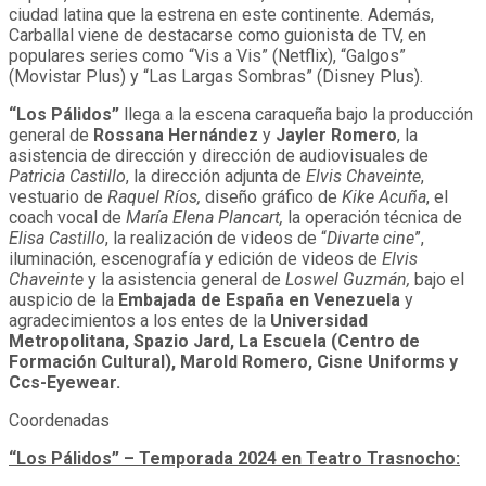
ciudad latina que la estrena en este continente. Además,
Carballal viene de destacarse como guionista de TV, en
populares series como “Vis a Vis” (Netflix), “Galgos”
(Movistar Plus) y “Las Largas Sombras” (Disney Plus).
“Los Pálidos”
llega a la escena caraqueña bajo la producción
general de
Rossana Hernández
y
Jayler Romero
, la
asistencia de dirección y dirección de audiovisuales de
Patricia Castillo
, la dirección adjunta de
Elvis Chaveinte
,
vestuario de
Raquel Ríos,
diseño gráfico de
Kike Acuña
, el
coach vocal de
María Elena Plancart,
la operación técnica de
Elisa Castillo
, la realización de videos de “
Divarte cine
”,
iluminación, escenografía y edición de videos de
Elvis
Chaveinte
y la asistencia general de
Loswel Guzmán,
bajo el
auspicio de la
Embajada de España en Venezuela
y
agradecimientos a los entes de la
Universidad
Metropolitana,
Spazio Jard, La Escuela (Centro de
Formación Cultural), Marold Romero, Cisne Uniforms y
Ccs-Eyewear.
Coordenadas
“Los Pálidos” – Temporada 2024 en Teatro Trasnocho: