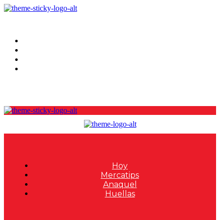
Hoy
Mercatips
Anaquel
Huellas
Hoy
Mercatips
Anaquel
Huellas