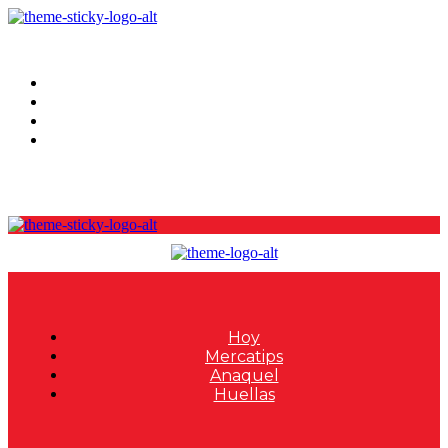
Hoy
Mercatips
Anaquel
Huellas
Hoy
Mercatips
Anaquel
Huellas