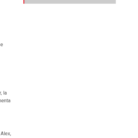
recientes
Se
, la
menta
 Alex,