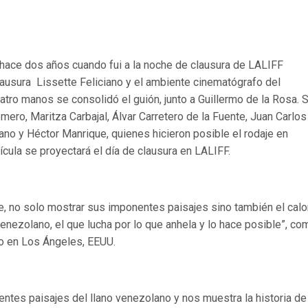
hace dos años cuando fui a la noche de clausura de LALIFF
lausura
Lissette Feliciano
y el ambiente cinematógrafo
del
atro manos se consolid
ó
el gui
ón, junto a Guillermo de la Rosa. 
omero, Maritza Carbajal,
Á
lvar Carretero de la Fuente, Juan Carlos
ano y H
é
ctor Manrique, quienes hicieron posible el rodaje en
í
cula se proyectará el día de clausura en LALIFF.
ne, no solo mostrar sus imponentes paisajes sino tambi
é
n el calor
 venezolano, el que lucha por lo que anhela y lo hace posible
”
, co
do en Los Ángeles, EEUU.
entes paisajes del llano venezolano y nos muestra la historia de