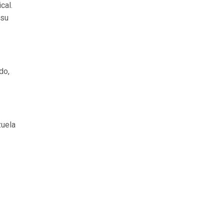
cal.
 su
do,
zuela