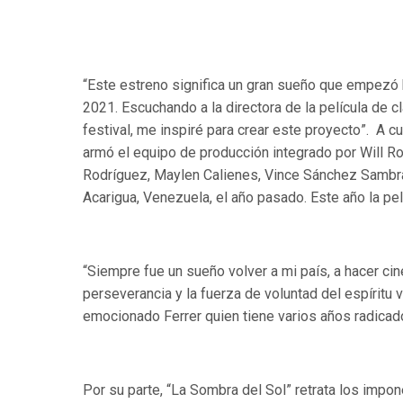
“
Este estreno significa un gran sueño que empez
ó
2021.
Escuchando a la directora de la pel
í
cula de c
festival,
me inspir
é
para crear este proyecto
”.
A cu
arm
ó
el equipo de producción integrado por Will R
Rodr
í
guez, Maylen Calienes, Vince Sánchez Sambr
Acarigua, Venezuela, el año pasado. Este año la pel
“
Siempre fue un sueño volver a mi pa
í
s, a hacer ci
perseverancia y la fuerza de voluntad del esp
í
ritu
emocionado Ferrer quien tiene varios años radica
Por su parte,
“
La Sombra del Sol
”
retrata los impon