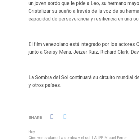
un joven sordo que le pide a Leo, su hermano mayor
Cristalizar su sueñ
o a trav
é
s de la voz de su herm
capacidad de perseverancia y resiliencia en una soc
El film venezolano est
á
integrado por los actores
junto a Greisy Mena, Jeizer Ruiz, Richard Clark, Da
La Sombra del Sol continuar
á
su circuito mundial 
y otros pa
íses.
SHARE
Hoy
Cine venezolano
,
La sombra y el sol
,
LALIFF
,
Miguel Ferrer