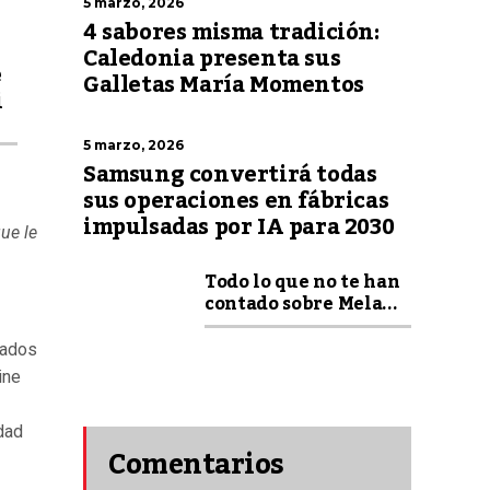
5 marzo, 2026
4 sabores misma tradición:
Caledonia presenta sus
e
Galletas María Momentos
i
5 marzo, 2026
Samsung convertirá todas
sus operaciones en fábricas
impulsadas por IA para 2030
ue le
Todo lo que no te han
contado sobre Mela...
tados
ine
dad
Comentarios