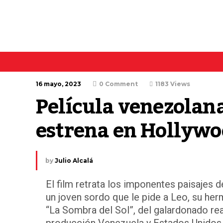
16 mayo, 2023
0 Comment
1183 Views
Película venezolana
estrena en Hollyw
by
Julio Alcalá
El film retrata los imponentes paisajes d
un joven sordo que le pide a Leo, su he
“La Sombra del Sol”, del galardonado re