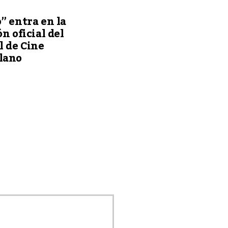
” entra en la
ón oficial del
l de Cine
lano