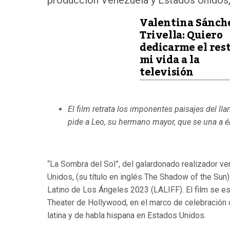
producción Venezuela y Estados Unidos, (
Valentina Sánch
Trivella: Quiero
dedicarme el res
mi vida a la
televisión
El film retrata los imponentes paisajes del ll
pide a Leo, su hermano mayor, que se una a 
“
La Sombra del Sol
”
, del galardonado realizador 
Unidos, (su t
í
tulo en ingl
é
s The Shadow of the Sun)
Latino de Los
Á
ngeles 2023 (LALIFF). El film se es
Theater de Hollywood, en el marco de celebración
latina y de habla hispana
en Estados Unidos.