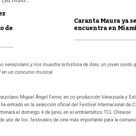
su título...
ez
Caranta Maura ya s
to de
encuentra en Miam
ano venezolano y nos muestra la historia de Alex, un joven sordo q
él en un concurso musical
venezolano Miguel
Á
ngel Ferrer, en co-producción Venezuela y Es
ha entrado en la selección oficial
del Festival Internacional de C
trenar
á el
domingo
4 de junio, en el emblem
á
tico TCL Chinese
de uno de los
festivales de cine m
á
s importante para
la comuni