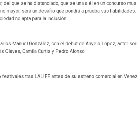
, del que se ha distanciado, que se una a
é
l en un concurso musi
ano mayor, ser
á
un desafío que pondrá
a prueba sus habilidades,
iedad no apta para la inclusió
n.
 Carlos Manuel Gonz
á
lez, con el debut de Anyelo López, actor sor
vis Olaves, Camila Curtis y Pedro Alon
so.
de festivales tras LALIFF antes de su estreno comercial en Vene