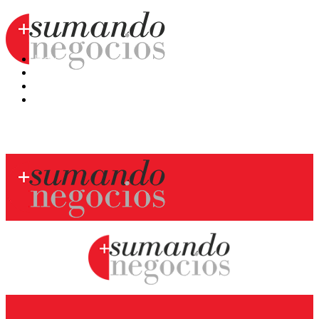
Hoy
Mercatips
Anaquel
Huellas