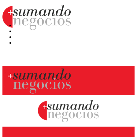
Hoy
Mercatips
Anaquel
Huellas